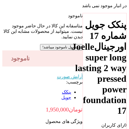
باشد
ناموجود
ل
متاسفانه این کالا در حال حاضر موجود
نیست. میتوانید از محصولات مشابه این کالا
1
دیدن نمایید.
Joell
محصول ناموجود میباشد!
s
ناموجود
last
آرایش صورت
برچسب:
پنکک
f
جویل
تومان
1,950,000
ویژگی های محصول