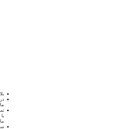
لوسیون
مو
ماسک
مو
لوازم
برقی
سشوار
اتو
مو
موزن
گوش
بینی
و
ابرو
عطر
و
ادکلن
بلاگ
درباره
ما
تماس
با
ما
سوالات