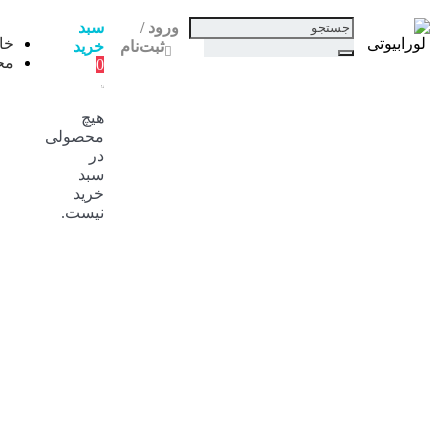
ورود /
سبد
خانه
ثبت‌نام
خرید
محصولات
0
آرایشی
آرایش
هیچ
ابرو
محصولی
آرایش
در
چشم
سبد
آرایش
خرید
صورت
نیست.
آرایش
لب
آرایش
ناخن
ابزار
آرایشی
مراقبت
از
پوست
پاک
کننده
دور
چشم