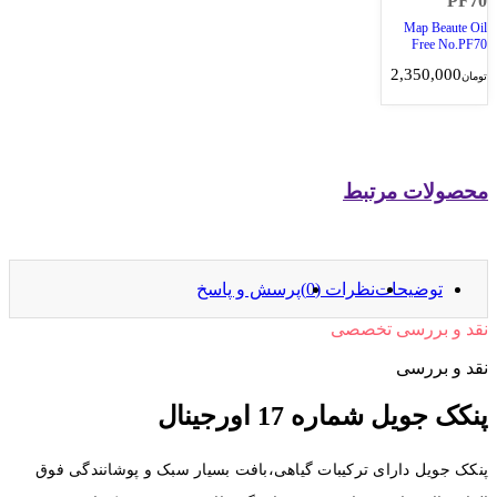
که های اجتماعی
ت (0)
پرسش و پاسخ
صی
 اورجینال
کیبات گیاهی،بافت بسیار سبک و پوشانندگی فوق