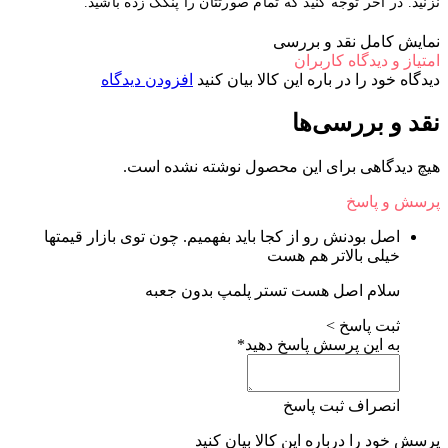
نید که تمام صورتتان را پنکک زده باشید.
بررسی
ران
 این کالا بیان کنید
افزودن دیدگاه
ها
این محصول نوشته نشده است.
از کجا باید بفهمیم. چون توی بازار قیمتها
هم هست
ت تستر پلمپ بدون جعبه
پاسخ دهید*
پاسخ
این کالا بیان کنید