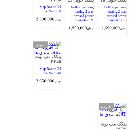
کک جویل 21
Map Beaute Oil
Joelle super lo
Free No.PF60
lasting 2 w
pressed pow
2,390,000
تومان
foundation 
1,950,000
مان
ناموجود
افزودن به
علاقه مندی ها
پنکک مپ بوته
PF40
Map Beaute Oil
Free No.PF40
2,650,000
تومان