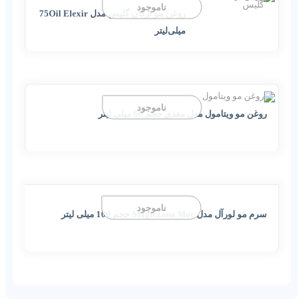
ناموجود
روغن مو آرگان گلیس مدل 75Oil Elexir
میلی‌لیتر
ناموجود
روغن مو ویتامول مدل مغذی حجم 60 میلی لیتر
ناموجود
سرم مو لورآل مدل Magiczana Moc حجم 100 میلی لیتر
روغن مو