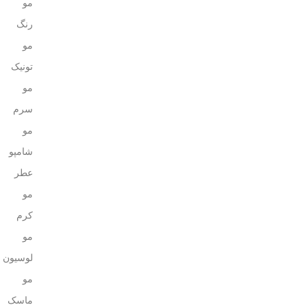
مو
رنگ
مو
تونیک
مو
سرم
مو
شامپو
عطر
مو
کرم
مو
لوسیون
مو
ماسک