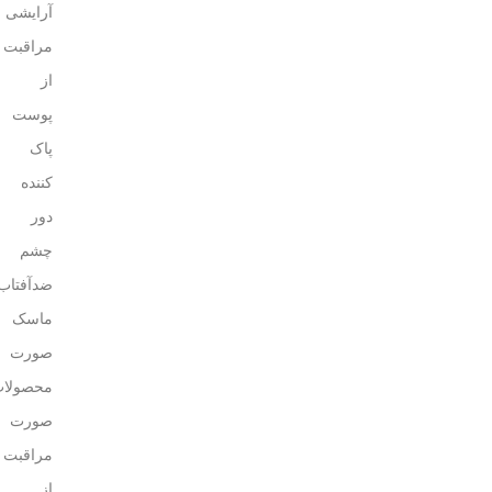
آرایشی
مراقبت
از
پوست
پاک
کننده
دور
چشم
ضدآفتاب
ماسک
صورت
محصولا
صورت
مراقبت
از