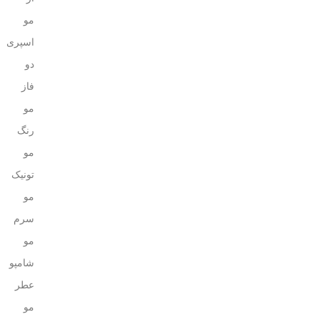
مو
اسپری
دو
فاز
مو
رنگ
مو
تونیک
مو
سرم
مو
شامپو
عطر
مو