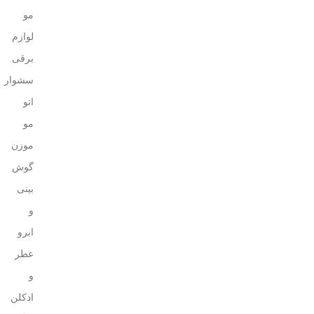
مو
لوازم
برقی
سشوار
اتو
مو
موزن
گوش
بینی
و
ابرو
عطر
و
ادکلن