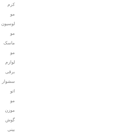
کرم
مو
لوسیون
مو
ماسک
مو
لوازم
برقی
سشوار
اتو
مو
موزن
گوش
بینی