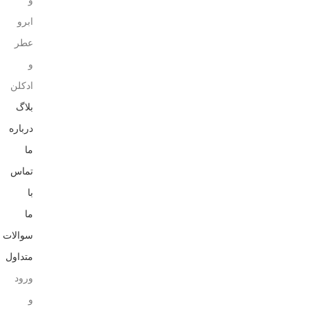
و
ابرو
عطر
و
ادکلن
بلاگ
درباره
ما
تماس
با
ما
سوالات
متداول
ورود
و